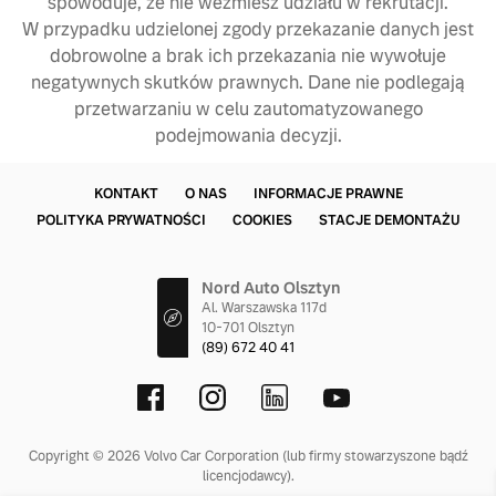
spowoduje, że nie weźmiesz udziału w rekrutacji.
W przypadku udzielonej zgody przekazanie danych jest
dobrowolne a brak ich przekazania nie wywołuje
negatywnych skutków prawnych. Dane nie podlegają
przetwarzaniu w celu zautomatyzowanego
podejmowania decyzji.
KONTAKT
O NAS
INFORMACJE PRAWNE
POLITYKA PRYWATNOŚCI
COOKIES
STACJE DEMONTAŻU
Nord Auto Olsztyn
Al. Warszawska 117d
10-701 Olsztyn
(89) 672 40 41
Copyright © 2026 Volvo Car Corporation (lub firmy stowarzyszone bądź
licencjodawcy).