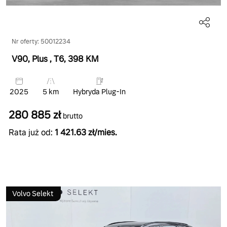
Nr oferty: 50012234
V90, Plus
, T6
, 398 KM
2025
5 km
Hybryda Plug-In
280 885 zł
brutto
Rata już od:
1 421.63 zł/mies.
Volvo Selekt