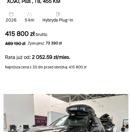
XC90, Plus
, T8
, 455 KM
2026
5 km
Hybryda Plug-In
415 800 zł
brutto
489 190 zł
Zyskujesz:
73 390 zł
Rata już od:
2 052.59 zł/mies.
Najniższa cena z 30 dni przed obniżką: 415 800 zł