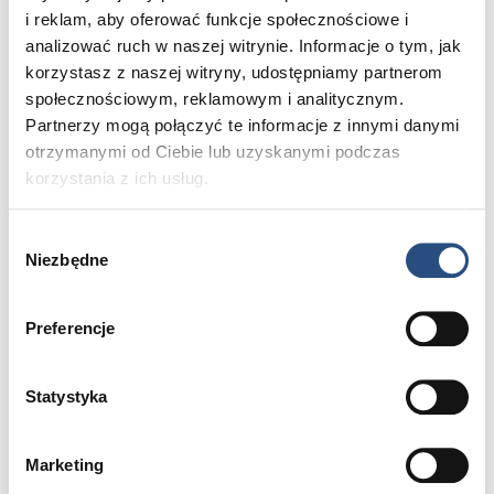
i reklam, aby oferować funkcje społecznościowe i
analizować ruch w naszej witrynie. Informacje o tym, jak
korzystasz z naszej witryny, udostępniamy partnerom
społecznościowym, reklamowym i analitycznym.
Partnerzy mogą połączyć te informacje z innymi danymi
otrzymanymi od Ciebie lub uzyskanymi podczas
korzystania z ich usług.
Nr oferty: 2780012002
Wybór
Niezbędne
zgody
XC90, Ultra Dark
, B5 AWD Benzyna
, 262 KM
Preferencje
2025
23600 km
Benzyna
289 900 zł
Statystyka
brutto
Marketing