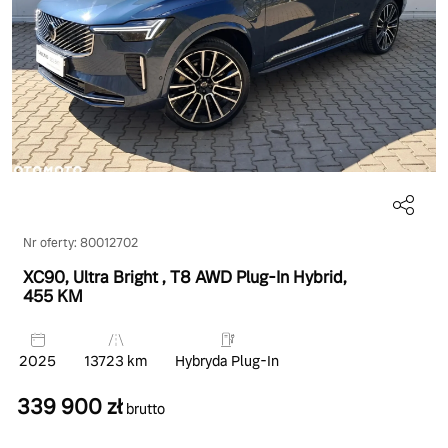
Nr oferty: 80012702
XC90, Ultra Bright
, T8 AWD Plug-In Hybrid
,
455 KM
2025
13723 km
Hybryda Plug-In
339 900 zł
brutto