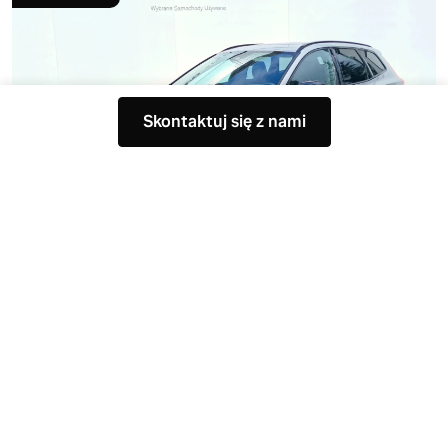
Skontaktuj się z nami
Nr oferty: 800145002
XC60, Plus Dark
, T6 AWD Plug-In Hybrid
, 398 KM