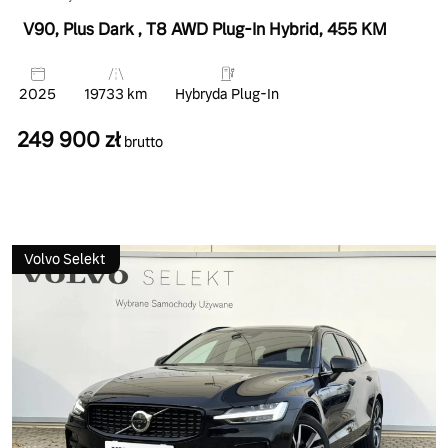
V90, Plus Dark
, T8 AWD Plug-In Hybrid
, 455 KM
2025
19733 km
Hybryda Plug-In
249 900 zł
brutto
Volvo Selekt