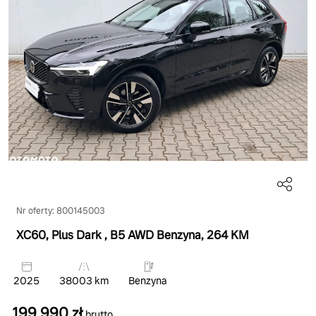
Nr oferty: 800145003
XC60, Plus Dark
, B5 AWD Benzyna
, 264 KM
2025
38003 km
Benzyna
199 990 zł
brutto