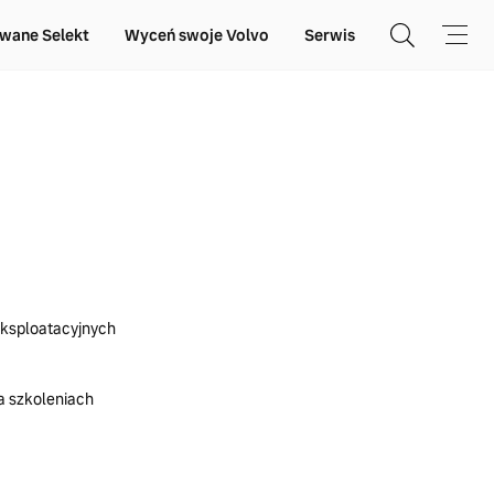
wane Selekt
Wyceń swoje Volvo
Serwis
ksploatacyjnych
a szkoleniach