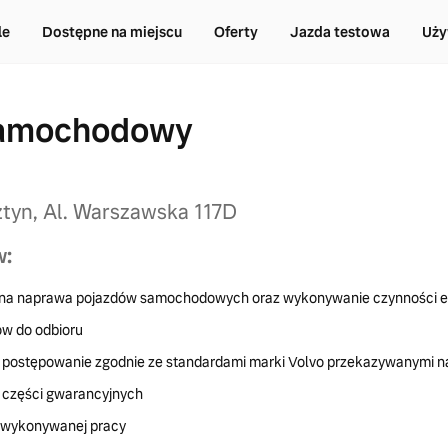
le
Dostępne na miejscu
Oferty
Jazda testowa
Uży
samochodowy
tyn, Al. Warszawska 117D
w:
na naprawa pojazdów samochodowych oraz wykonywanie czynności e
w do odbioru
i postępowanie zgodnie ze standardami marki Volvo przekazywanymi n
 części gwarancyjnych
 wykonywanej pracy