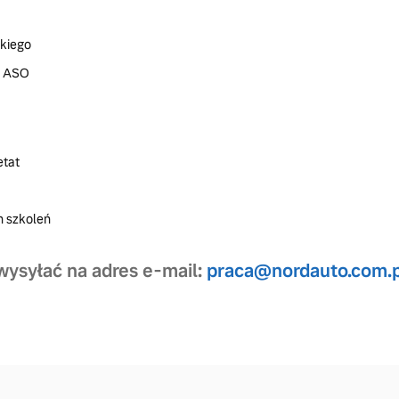
skiego
w ASO
etat
h szkoleń
wysyłać na adres e-mail:
praca@nordauto.com.p