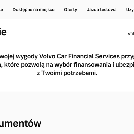
le
Dostępne na miejscu
Oferty
Jazda testowa
Uży
ie
Vo
Twojej wygody Volvo Car Financial Services prz
, które pozwolą na wybór finansowania i ubez
z Twoimi potrzebami.
sumentów