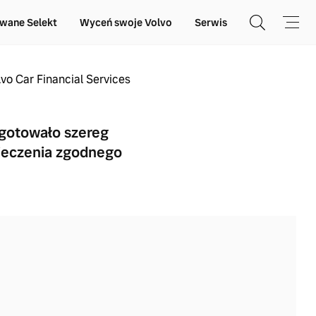
wane Selekt
Wyceń swoje Volvo
Serwis
lvo Car Financial Services
ygotowało szereg
pieczenia zgodnego