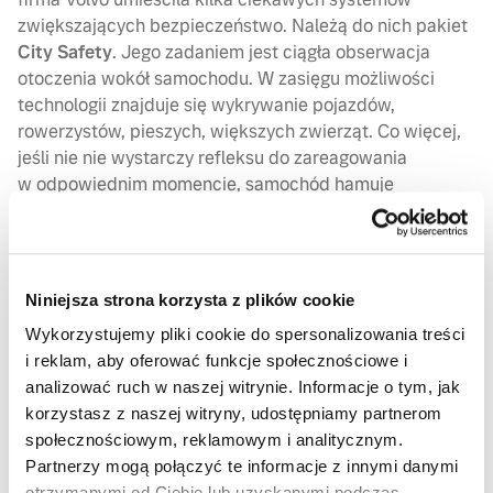
zwiększających bezpieczeństwo. Należą do nich pakiet
City Safety
. Jego zadaniem jest ciągła obserwacja
otoczenia wokół samochodu. W zasięgu możliwości
technologii znajduje się wykrywanie pojazdów,
rowerzystów, pieszych, większych zwierząt. Co więcej,
jeśli nie nie wystarczy refleksu do zareagowania
w odpowiednim momencie, samochód hamuje
automatycznie, zapobiegając wypadkowi. System jest
na tyle rozbudowany, że w miarę możliwości i miejsca
do manewru może zmienić pas ruchu.
Niniejsza strona korzysta z plików cookie
Wykorzystujemy pliki cookie do spersonalizowania treści
i reklam, aby oferować funkcje społecznościowe i
Cross Traffic Alert
to inny z kolei system, przydatny
analizować ruch w naszej witrynie. Informacje o tym, jak
w ciasnych miejscach, tam gdzie fizycznie nie da się
korzystasz z naszej witryny, udostępniamy partnerom
dostrzec nadjeżdżającego pojazdu. System poinformuje
społecznościowym, reklamowym i analitycznym.
w razie potrzeby o takiej sytuacji sygnałem
Partnerzy mogą połączyć te informacje z innymi danymi
dźwiękowym oraz wyświetli to na ekranie.
otrzymanymi od Ciebie lub uzyskanymi podczas