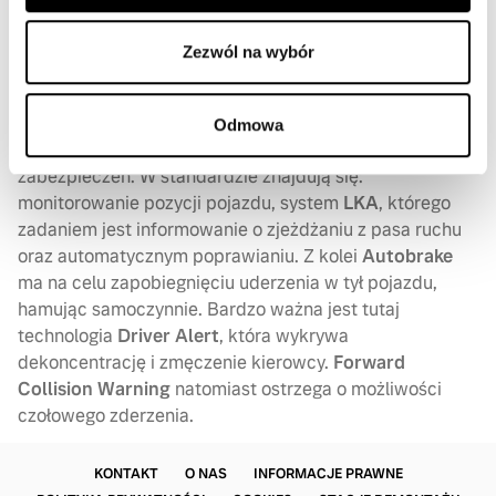
o gwałtownym hamowaniu oraz system
LDW
ostrzegającym przed nieplanowaną zmianą pasa ruchu.
Zezwól na wybór
Odmowa
Najwyższy w tej serii xc90 to forteca elektronicznych
zabezpieczeń. W standardzie znajdują się:
monitorowanie pozycji pojazdu, system
LKA
, którego
zadaniem jest informowanie o zjeżdżaniu z pasa ruchu
oraz automatycznym poprawianiu. Z kolei
Autobrake
ma na celu zapobiegnięciu uderzenia w tył pojazdu,
hamując samoczynnie. Bardzo ważna jest tutaj
technologia
Driver Alert
, która wykrywa
dekoncentrację i zmęczenie kierowcy.
Forward
Collision Warning
natomiast ostrzega o możliwości
czołowego zderzenia.
KONTAKT
O NAS
INFORMACJE PRAWNE