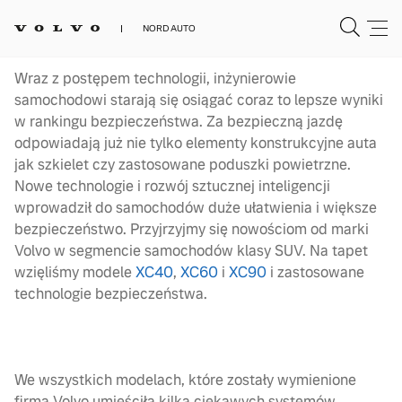
NORD AUTO
Wraz z postępem technologii, inżynierowie
samochodowi starają się osiągać coraz to lepsze wyniki
w rankingu bezpieczeństwa. Za bezpieczną jazdę
odpowiadają już nie tylko elementy konstrukcyjne auta
jak szkielet czy zastosowane poduszki powietrzne.
Nowe technologie i rozwój sztucznej inteligencji
wprowadził do samochodów duże ułatwienia i większe
bezpieczeństwo. Przyjrzyjmy się nowościom od marki
Volvo w segmencie samochodów klasy SUV. Na tapet
wzięliśmy modele
XC40
,
XC60
i
XC90
i zastosowane
technologie bezpieczeństwa.
We wszystkich modelach, które zostały wymienione
firma Volvo umieściła kilka ciekawych systemów