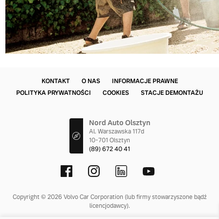
KONTAKT
O NAS
INFORMACJE PRAWNE
POLITYKA PRYWATNOŚCI
COOKIES
STACJE DEMONTAŻU
Nord Auto Olsztyn
Al. Warszawska 117d
10-701 Olsztyn
(89) 672 40 41
Copyright © 2026 Volvo Car Corporation (lub firmy stowarzyszone bądź
licencjodawcy).