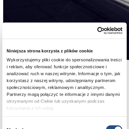
Niniejsza strona korzysta z plików cookie
Wykorzystujemy pliki cookie do spersonalizowania treści
i reklam, aby oferować funkcje społecznościowe i
Volvo V60 B4 w wersji wyposażenia Core
analizować ruch w naszej witrynie. Informacje o tym, jak
jest wyposażone m.in. w:
korzystasz z naszej witryny, udostępniamy partnerom
społecznościowym, reklamowym i analitycznym.
Partnerzy mogą połączyć te informacje z innymi danymi
otrzymanymi od Ciebie lub uzyskanymi podczas
Reflektory LED
korzystania z ich usług.
Nowoczesne reflektory LED zapewniają
doskonałą widoczność po zmroku oraz
Wybór