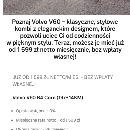
Poznaj Volvo V60 – klasyczne, stylowe
kombi z eleganckim designem, które
pozwoli uciec Ci od codzienności
w pięknym stylu. Teraz, możesz je mieć już
od 1 599 zł netto miesięcznie, bez wpłaty
własnej!
JUŻ OD 1 599 ZŁ NETTO/MIES. - BEZ WPŁATY
WŁASNEJ
Volvo V60 B4 Core (197+14KM)
Opłata wstępna - 0%
Miesięczna rata netto - od 1 599 zł
Okres umowy - 36 miesięcy