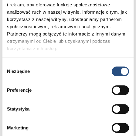
i reklam, aby oferować funkcje społecznościowe i
analizować ruch w naszej witrynie. Informacje o tym, jak
korzystasz z naszej witryny, udostępniamy partnerom
społecznościowym, reklamowym i analitycznym.
Przedłużenie subskrypcji Volvo
Partnerzy mogą połączyć te informacje z innymi danymi
Cars App
otrzymanymi od Ciebie lub uzyskanymi podczas
Dzięki Autoryzowanemu Serwisowi Volvo
korzystania z ich usług.
możesz cieszyć się stałym dostępem
do aplikacji Volvo, która ułatwia codzienne
użytkowanie auta.
Wybór
Niezbędne
zgody
Preferencje
Statystyka
Marketing