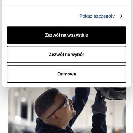
Pokaż szczegóły
Dożywotnia gwarancja na części
zamienne
Zezwól na wszystkie
Dzięki niej każda część zamontowana
w naszym Autoryzowanym Serwisie Volvo
zapewnia Twojemu Volvo niezawodność
Zezwól na wybór
na lata.
Odmowa