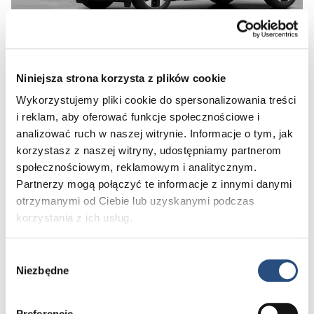
Niniejsza strona korzysta z plików cookie
Preferowana data:
Wykorzystujemy pliki cookie do spersonalizowania treści
i reklam, aby oferować funkcje społecznościowe i
analizować ruch w naszej witrynie. Informacje o tym, jak
Przed 15:00
Po 15:00
korzystasz z naszej witryny, udostępniamy partnerom
Skontaktujemy się z Tobą w ciągu 12 h w celu ustalenia konkretnego
społecznościowym, reklamowym i analitycznym.
terminu jazdy próbnej
Partnerzy mogą połączyć te informacje z innymi danymi
otrzymanymi od Ciebie lub uzyskanymi podczas
Dane kontaktowe:
korzystania z ich usług.
Imię*
Wybór
Niezbędne
zgody
Nazwisko*
Numer telefonu*
Preferencje